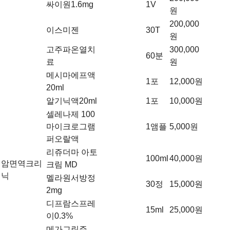
싸이원1.6mg
1V
원
200,000
이스미젠
30T
원
고주파온열치
300,000
60분
료
원
메시마에프액
1포
12,000원
20ml
알기닉액20ml
1포
10,000원
셀레나제 100
마이크로그램
1앰플
5,000원
퍼오랄액
리쥬더마 아토
100ml
40,000원
암면역크리
크림 MD
닉
멜라원서방정
30정
15,000원
2mg
디프람스프레
15ml
25,000원
이0.3%
메가그린주