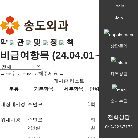
Login
Join
약
관
및
정
책
상담문의
비급여항목 (24.04.01~)
← 좌우로 드래그 해주세요 →
카톡상담
게시판 리스트
분류
기본항목
세부항목
단위
가격
비고
60,000 ~
오시는길
대장내시경
수면료
1회
100,000
원
전화상담
위내시경
수면료
1회
40,000원
042-222-7175
2인실
1일
70,000원
120,000