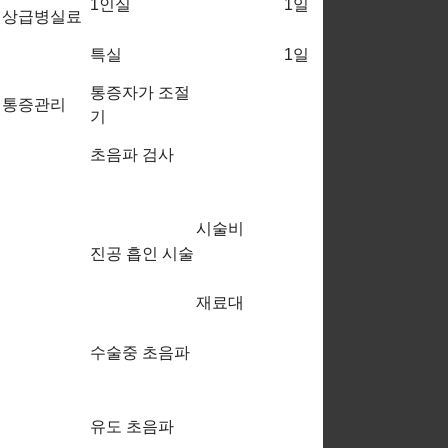
1인실
1일
상급병실료
원
140,000
특실
1일
원
통증자가 조절
60,000 ~
통증관리
기
80,000원
100,000
초음파 검사
원
1,000,000
원 ~
시술비
3,050,000
진공 흡인 시술
원
400,000
재료대
원
500,000
수술중 초음파
원
30,000원
~
유도 초음파
1,000,000