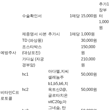
추가1
장부
수술확인서
1매당
15,000원
터
1,000
원
제증명서 사본
추가시
1매당
1,000원
TD (파상풍)
30,000원
조스타박스
150,000
예방주사
(대상포진)
원
가다실 (자궁
210,000
경부암)
원
아다멜,지씨
hc1
50,000원
셀레늄주
b1,b5,b6,치
hc2
옥트산2@,
50,000원
비타민C프
글르타치온
로토콜
vitC20g,마
그네슘, 탄