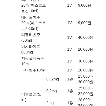
20ml(아스코르
1V
9,000원
브산10ml)
메리트씨주
20ml(아스코르
1V
9,000원
브산10ml)
디펩티벤주
1V
40,000원
(50ml)
비치라이트
1V
20,000원
600mg
지씨셀레늄주
1V
30,000원
10ml
아다멜주10ml
1V
20,000원
23,000 ~
0.02mg
1@
30,000원
25,000 ~
0.2mg
1@
32,000원
미슬토(압노
바)
28,000 ~
2mg
1@
34,000원