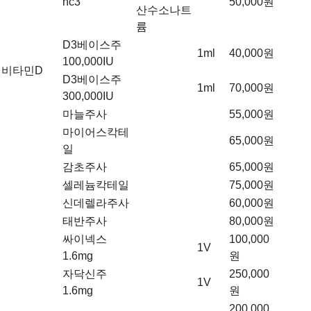
hc3
50,000원
산수소나트
륨
D3베이스주
1ml
40,000원
100,000IU
비타민D
D3베이스주
1ml
70,000원
300,000IU
마늘주사
55,000원
마이어스칵테
65,000원
일
감초주사
65,000원
셀레늄칵테일
75,000원
신데렐라주사
60,000원
태반주사
80,000원
싸이넥스
100,000
1V
1.6mg
원
자닥신주
250,000
1V
1.6mg
원
200,000