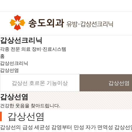
갑
상
선
크
리
닉
각종 전문 의료 장비·진료시스템
홈
갑상선크리닉
갑상선염
갑상선 호르몬 기능이상
갑상선염
갑상선염
건강한 웃음을 찾아드립니다.
갑상선염
갑상선의 급성 세균성 감영부터 만성 자가 면역성 갑상선염