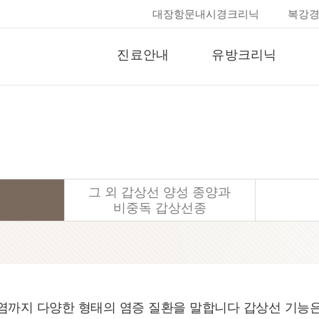
대장항문내시경크리닉
복강
진료안내
유방크리닉
진료안내
유방종물
온라인 상담
유방통증
수술/입원 안내
유방염증
유방암
그 외 갑상선 양성 종양과
비중독 갑상선종
까지 다양한 형태의 염증 질환을 말합니다 갑상선 기능은 