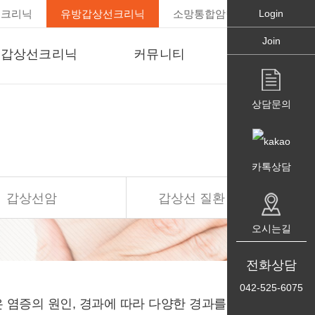
경크리닉
유방갑상선크리닉
소망통합암면역크리닉
Login
Join
갑상선크리닉
커뮤니티
병원소개
갑상선 호르몬 기능이상
공지사항
병원장인사말
상담문의
갑상선염
고객의 소리
의료진소개
그 외 갑상선 양성
언론 속 송도외과
의료장비보기
종양과 비중독 갑상선종
카톡상담
병원둘러보기
갑상선암
찾아오시는길
갑상선암
갑상선 질환 검사 방법
갑상선 질환 검사
오시는길
전화상담
042-525-6075
염증의 원인, 경과에 따라 다양한 경과를 보일 수 있습니