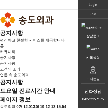
Login
Join
공
지
사
항
상담문의
편리하고 친절한 서비스를 제공합니다.
홈
커뮤니티
공지사항
카톡상담
공지사항
고객의 소리
언론 속 송도외과
오시는길
공지사항
토요일 진료시간 안내
전화상담
페이지 정보
042-222-7175
송도외과
0건
12,013회
19-12-13 15:54