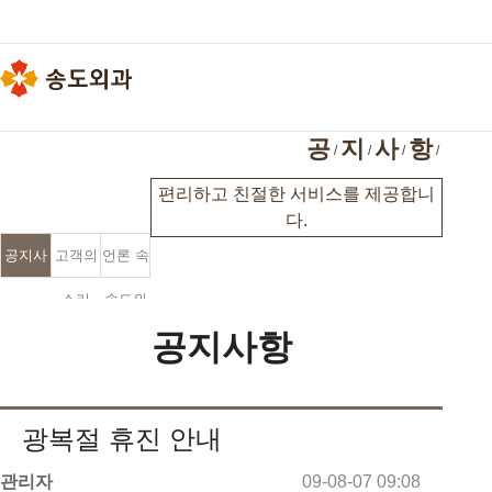
공
지
사
항
편리하고 친절한 서비스를 제공합니
다.
공지사
고객의
언론 속
항
소리
송도외
공지사항
과
광복절 휴진 안내
관리자
09-08-07 09:08