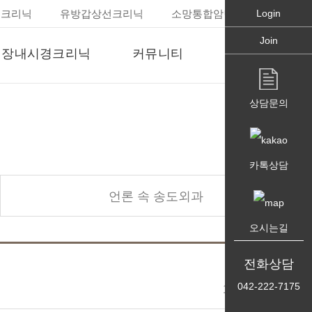
경크리닉
유방갑상선크리닉
소망통합암면역크리닉
Login
Join
대장내시경크리닉
커뮤니티
병원소개
장내시경(수면)
공지사항
병원장인사말
상담문의
장용종절제술
고객의 소리
의료진소개
언론 속 송도외과
의료장비보기
카톡상담
병원둘러보기
찾아오시는길
언론 속 송도외과
오시는길
전화상담
042-222-7175
11-08-11 16:08