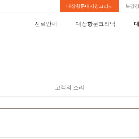
대장항문내시경크리닉
복강
진료안내
대장항문크리닉
진료종합안내
전문크리닉의 필요성
대
온라인 상담
치핵/치루/치열
대
수술/입원 안내
항문주위농양
항문소양증
대장/직장암
고객의 소리
과민성대장
변비